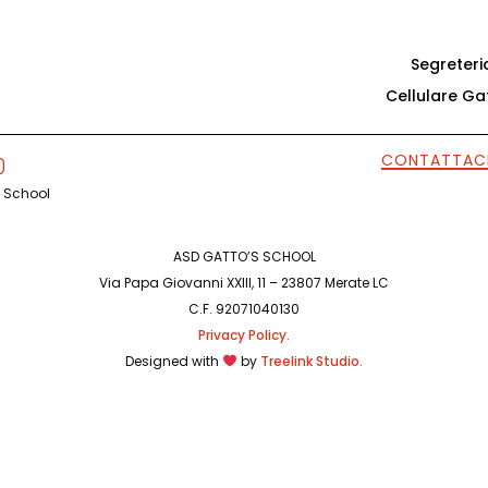
Segreter
Cellulare G
CONTATTAC
s School
ASD GATTO’S SCHOOL
Via Papa Giovanni XXIII, 11 – 23807 Merate LC
C.F. 92071040130
Privacy Policy.
Designed with
by
Treelink Studio.