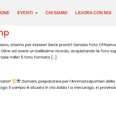
IONE
EVENTI
CHI SIAMO
LAVORA CON NOI
amp
, stiamo per iniziare! Siete pronti? Servizio Foto Offriamo
li. Oltre ad avere un bellissimo ricordo, acquistando le foto 
azie mille! 5 foto formato […]
inaria?
Domani, preparatevi per l’Ammazzaportieri della
ogo: Il campo è situato in Via Adda 1 a Vercurago, in provincia