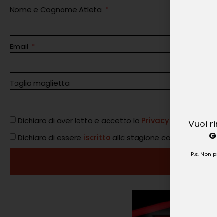
Nome e Cognome Atleta
Email
Taglia maglietta
Dichiaro di aver letto e accetto la
Privacy Policy
Vuoi r
G
Dichiaro di essere
iscritto
alla stagione corrente della 
P.s. Non 