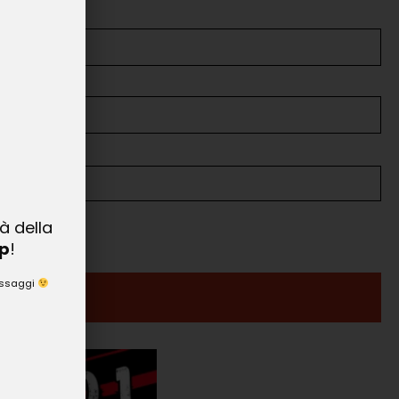
à della
p
!
messaggi