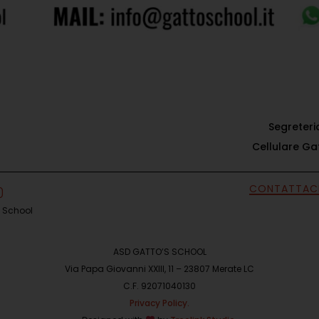
Segreter
Cellulare G
CONTATTAC
s School
ASD GATTO’S SCHOOL
Via Papa Giovanni XXIII, 11 – 23807 Merate LC
C.F. 92071040130
Privacy Policy.