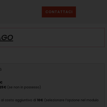
CONTATTACI
AGO
6
5€
25€
(se non in possesso)
o al costo aggiuntivo di
10€
(selezionare l’opzione nel modulo