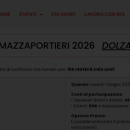
IONE
EVENTI
CHI SIAMO
LAVORA CON NOI
MAZZAPORTIERI 2026
DOLZ
ata al confronto tra numeri uno.
Ne resterà solo uno!
Quando:
Lunedì 1 Giugno 202
Costi di partecipazione:
• Tesserati Gatto’s School:
4
• Esterni:
50€ +
Assicurazione
Opzione Pranzo:
È possibile prenotare il pranz
sottostante).