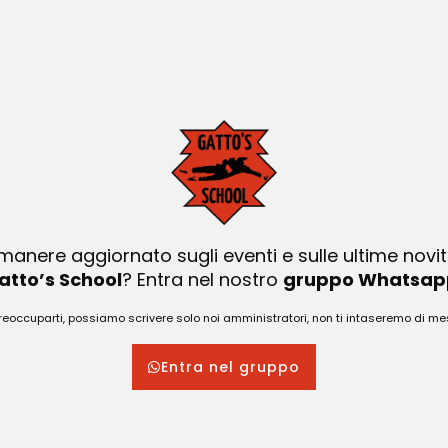
Anno di Nascita
Cellulare
Pranzo
imanere aggiornato sugli eventi e sulle ultime novit
atto’s School
? Entra nel nostro
gruppo Whatsap
Gatto's School
preoccuparti, possiamo scrivere solo noi amministratori, non ti intaseremo di 
INVIA RICHIESTA PARTECIPAZIONE
Entra nel gruppo